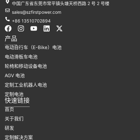
中国广东省东莞市常平镇头塘天桥西路 2 号 2 号楼
sales@szfirstpower.com
+86 13510702894
在
I
Y
L
X
F
n
o
i
-
产品
a
s
u
n
t
电动自行车（E-Bike）电池
c
t
t
k
w
e
a
u
e
i
电动滑板车电池
b
g
b
d
t
轮椅和移动设备电池
o
r
e
i
t
o
a
n
e
AGV 电池
k
m
r
定制工业机器人电池
上
定制电池
快速链接
首页
关于我们
研发
定制解决方案