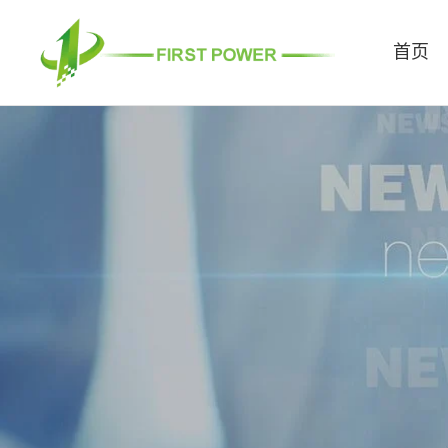
跳
至
首页
内
容