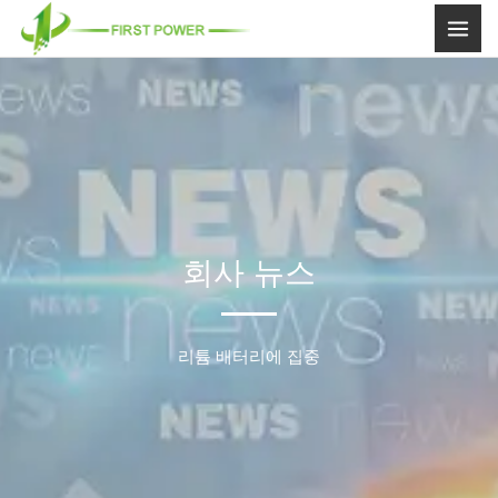
콘
텐
츠
로
건
너
뛰
기
회사 뉴스
리튬 배터리에 집중