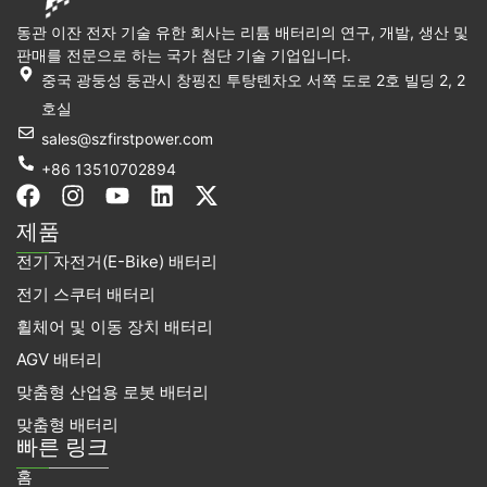
동관 이잔 전자 기술 유한 회사는 리튬 배터리의 연구, 개발, 생산 및
판매를 전문으로 하는 국가 첨단 기술 기업입니다.
중국 광둥성 둥관시 창핑진 투탕톈차오 서쪽 도로 2호 빌딩 2, 2
호실
sales@szfirstpower.com
+86 13510702894
F
인
유
링
X
a
스
튜
크
-
제품
c
타
브
드
트
전기 자전거(E-Bike) 배터리
e
그
인
위
b
램
터
전기 스쿠터 배터리
o
휠체어 및 이동 장치 배터리
o
k
AGV 배터리
맞춤형 산업용 로봇 배터리
맞춤형 배터리
빠른 링크
홈