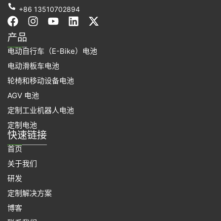
+86 13510702894
在
I
Y
L
X
F
n
o
i
-
产品
a
s
u
n
t
电动自行车（E-Bike）电池
c
t
t
k
w
e
a
u
e
i
电动滑板车电池
b
g
b
d
t
轮椅和移动设备电池
o
r
e
i
t
o
a
n
e
AGV 电池
k
m
r
定制工业机器人电池
上
定制电池
快速链接
首页
关于我们
研发
定制解决方案
博客