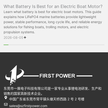
What Battery Is Best for an Electric Boat Motor?
Learn what battery is best for electric boat motors. This guide
explains how LiFePO4 marine batteries provide lightweight
power, stable performance, long cycle life, and reliable energy
solutions for fishing boats, trolling motors, and electric
propulsion systems.
+
2026-08-05
东莞市一展电子科技有限公司是一家专业从事锂电池研发、生产和
销售的国家高新技术企业。
中国广东省东莞市常平镇头塘天桥西路 2 号 2 号楼
sales@szfirstpower.com