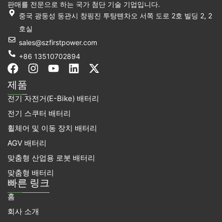
판매를 전문으로 하는 국가 첨단 기술 기업입니다.
중국 광둥성 둥관시 창핑진 투탕톈차오 서쪽 도로 2호 빌딩 2, 2
호실
sales@szfirstpower.com
+86 13510702894
F
인
유
링
X
a
스
튜
크
-
제품
c
타
브
드
트
전기 자전거(E-Bike) 배터리
e
그
인
위
b
램
터
전기 스쿠터 배터리
o
휠체어 및 이동 장치 배터리
o
k
AGV 배터리
맞춤형 산업용 로봇 배터리
맞춤형 배터리
빠른 링크
홈
회사 소개