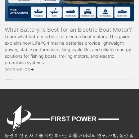
What Battery Is Best for an Electric Boat Motor?
Learn what battery is best for electric boat motors. This guide
explains how LiFePO4 marine batteries provide lightweight
power, stable performance, long cycle life, and reliable energy
solutions for fishing boats, trolling motors, and electric
propulsion systems.
+
2026-08-05
동관 이잔 전자 기술 유한 회사는 리튬 배터리의 연구, 개발, 생산 및