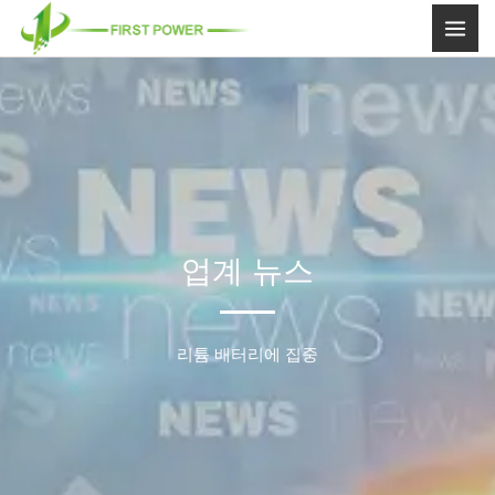
콘
텐
츠
로
건
너
뛰
기
업계 뉴스
리튬 배터리에 집중