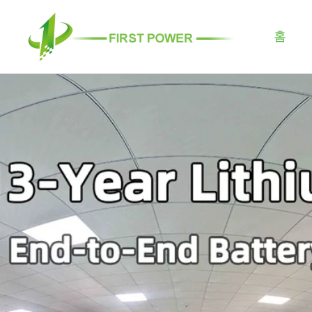
콘
텐
홈
츠
로
건
너
뛰
기