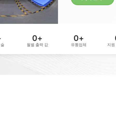
+
0
+
0
+
기술
월별 출력 값
유통업체
지원