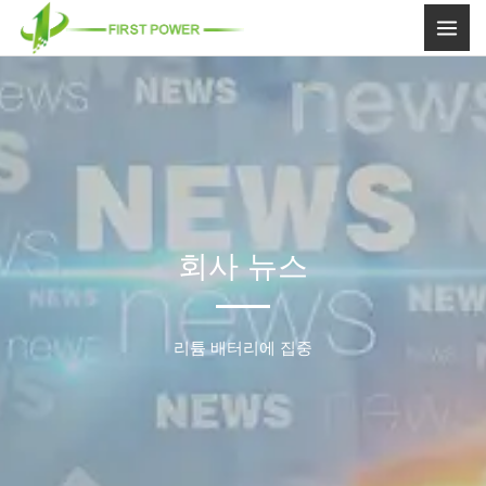
콘
텐
츠
로
건
너
뛰
기
회사 뉴스
리튬 배터리에 집중