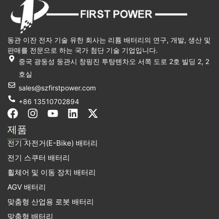
동관 이잔 전자 기술 유한 회사는 리튬 배터리의 연구, 개발, 생산 및
판매를 전문으로 하는 국가 첨단 기술 기업입니다.
중국 광둥성 둥관시 창핑진 투탕톈차오 서쪽 도로 2호 빌딩 2, 2
호실
sales@szfirstpower.com
+86 13510702894
F
인
유
링
X
a
스
튜
크
-
제품
c
타
브
드
트
전기 자전거(E-Bike) 배터리
e
그
인
위
b
램
터
전기 스쿠터 배터리
o
휠체어 및 이동 장치 배터리
o
k
AGV 배터리
맞춤형 산업용 로봇 배터리
맞춤형 배터리