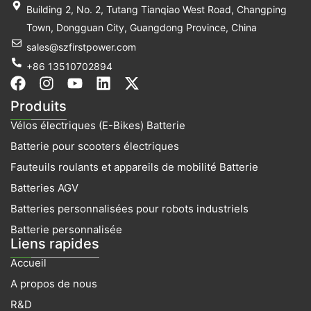
Building 2, No. 2, Tutang Tianqiao West Road, Changping
Town, Dongguan City, Guangdong Province, China
sales@szfirstpower.com
+86 13510702894
F
I
Y
L
X
a
n
o
i
-
Produits
c
s
u
n
t
Vélos électriques (E-Bikes) Batterie
e
t
t
k
w
b
a
u
e
i
Batterie pour scooters électriques
o
g
b
d
t
Fauteuils roulants et appareils de mobilité Batterie
o
r
e
i
t
k
a
n
e
Batteries AGV
m
r
Batteries personnalisées pour robots industriels
Batterie personnalisée
Liens rapides
Accueil
A propos de nous
R&D