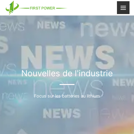
Aller
au
contenu
Nouvelles de l'industrie
Focus sur les batteries au lithium