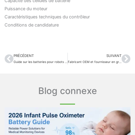
Capacité des cellules de batterie
Puissance du moteur
Caractéristiques techniques du contrôleur
Conditions de candidature
PRÉCÉDENT
SUIVANT
Précédent
Sui
Guide sur les batteries pour robots IA : comment choisir la bonne solution de batterie au lithium
Fabricant OEM et fournisseur en gros de batteries pour chariots élévateurs, pour une meilleure efficacité industrielle
Blog connexe