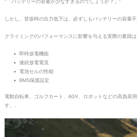
“「バッテリーの容量が少なすぎるのでしょうか？」”
しかし、登坂時の出力低下は、必ずしもバッテリーの容量不
クライミングのパフォーマンスに影響を与える実際の要因は
即時放電機能
連続放電電流
電池セルの性能
BMS保護設定
電動自転車、ゴルフカート、AGV、ロボットなどの高負荷
す。.