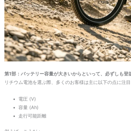
第1部：バッテリー容量が大きいからといって、必ずしも登
リチウム電池を選ぶ際、多くのお客様は主に以下の点に注目
電圧 (V)
容量 (Ah)
走行可能距離