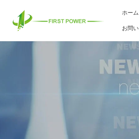
内
ホーム
容
を
お問い
ス
キ
ッ
プ