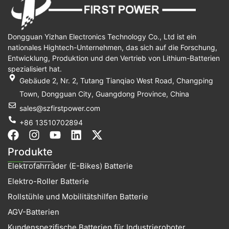
Dongguan Yizhan Electronics Technology Co., Ltd ist ein
nationales Hightech-Unternehmen, das sich auf die Forschung,
Entwicklung, Produktion und den Vertrieb von Lithium-Batterien
spezialisiert hat.
Gebäude 2, Nr. 2, Tutang Tianqiao West Road, Changping
Town, Dongguan City, Guangdong Province, China
sales@szfirstpower.com
+86 13510702894
F
I
Y
L
X
a
n
o
i
-
Produkte
c
s
u
n
t
Elektrofahrräder (E-Bikes) Batterie
e
t
t
k
w
b
a
u
e
i
Elektro-Roller Batterie
o
g
b
d
t
Rollstühle und Mobilitätshilfen Batterie
o
r
e
i
t
k
a
n
e
AGV-Batterien
m
r
Kundenspezifische Batterien für Industrieroboter