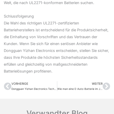
Welt, die nach UL2271-konformen Batterien suchen.
Schlussfolgerung
Die Wahl des richtigen UL2271-zertifizierten
Batterieherstellers ist entscheidend für die Produktsicherheit,
die Einhaltung von Vorschriften und das Vertrauen der
Kunden. Wenn Sie sich für einen seriösen Anbieter wie
Dongguan Yizhan Electronics entscheiden, stellen Sie sicher,
dass Ihre Produkte die höchsten Sicherheitsstandards
erfüllen und gleichzeitig von maßgeschneiderten
Batterielösungen profitieren.
VORHERIGE
WEITER
Prev
Nä
Dongguan Yizhan Electronics Technology Co., Ltd. besucht die CIBF 2026, um Einblicke in die neuesten Trends der Batterietechnologie zu erhalten
Wie man eine E-Auto-Batterie im Jahr 2026 auswählt: Der komplette Einkaufsführer
Verwandter Blog