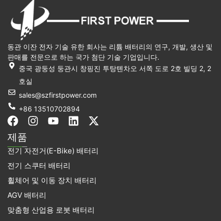
동관 이잔 전자 기술 유한 회사는 리튬 배터리의 연구, 개발, 생산 및
판매를 전문으로 하는 국가 첨단 기술 기업입니다.
중국 광둥성 둥관시 창핑진 투탕톈차오 서쪽 도로 2호 빌딩 2, 2
호실
sales@szfirstpower.com
+86 13510702894
F
인
유
링
X
a
스
튜
크
-
제품
c
타
브
드
트
전기 자전거(E-Bike) 배터리
e
그
인
위
b
램
터
전기 스쿠터 배터리
o
휠체어 및 이동 장치 배터리
o
k
AGV 배터리
맞춤형 산업용 로봇 배터리