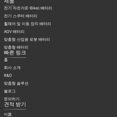
제품
c
타
브
드
트
전기 자전거(E-Bike) 배터리
e
그
인
위
b
램
터
전기 스쿠터 배터리
o
휠체어 및 이동 장치 배터리
o
k
AGV 배터리
맞춤형 산업용 로봇 배터리
맞춤형 배터리
빠른 링크
홈
회사 소개
R&D
맞춤형 솔루션
블로그
문의하기
견적 받기