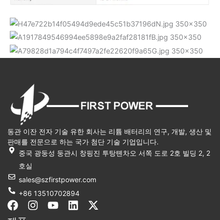
동관 이잔 전자 기술 유한 회사는 리튬 배터리의 연구, 개발, 생산 및
판매를 전문으로 하는 국가 첨단 기술 기업입니다.
중국 광둥성 둥관시 창핑진 투탕톈차오 서쪽 도로 2호 빌딩 2, 2
호실
sales@szfirstpower.com
+86 13510702894
F
인
유
링
X
a
스
튜
크
-