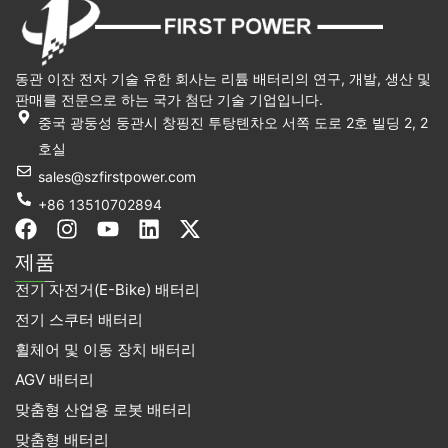
동관 이잔 전자 기술 유한 회사는 리튬 배터리의 연구, 개발, 생산 및
판매를 전문으로 하는 국가 첨단 기술 기업입니다.
중국 광둥성 둥관시 창핑진 투탕톈차오 서쪽 도로 2호 빌딩 2, 2
호실
sales@szfirstpower.com
+86 13510702894
F
인
유
링
X
a
스
튜
크
-
제품
c
타
브
드
트
전기 자전거(E-Bike) 배터리
e
그
인
위
b
램
터
전기 스쿠터 배터리
o
휠체어 및 이동 장치 배터리
o
k
AGV 배터리
맞춤형 산업용 로봇 배터리
맞춤형 배터리