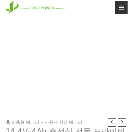
콘
텐
츠
로
건
너
뛰
기
홈
맞춤형 배터리 > 사용자 지정 배터리
14.4V-4Ah 충전식 전동 드라이버