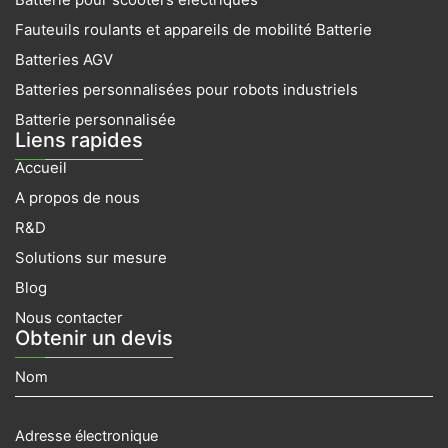
o
g
b
d
t
Fauteuils roulants et appareils de mobilité Batterie
o
r
e
i
t
k
a
n
e
Batteries AGV
m
r
Batteries personnalisées pour robots industriels
Batterie personnalisée
Liens rapides
Accueil
A propos de nous
R&D
Solutions sur mesure
Blog
Nous contacter
Obtenir un devis