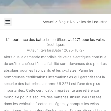
Accueil
>
Blog
> Nouvelles de l'industrie
Nouvelles de l'entreprise
Nouvelles de l'industrie
L'importance des batteries certifiées UL2271 pour les vélos
électriques
Auteur :
qystars
Date :
2025-10-27
Alors que la demande mondiale de vélos électriques continue
de croître, la sécurité et la fiabilité sont devenues des priorités
absolues pour les fabricants et les cyclistes. Parmi les
nombreuses certifications internationales qui garantissent la
sécurité des batteries, la norme UL2271 est l'une des plus
importantes. Cette certification représente une référence
mondiale pour la sécurité des batteries lithium-ion utilisées
dans les véhicules électriques légers, y compris les vélos
électriques, les scooters électriques et d'autres dispositifs de