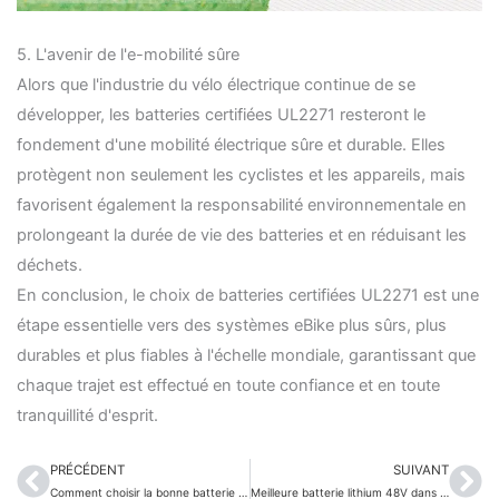
5. L'avenir de l'e-mobilité sûre
Alors que l'industrie du vélo électrique continue de se
développer, les batteries certifiées UL2271 resteront le
fondement d'une mobilité électrique sûre et durable. Elles
protègent non seulement les cyclistes et les appareils, mais
favorisent également la responsabilité environnementale en
prolongeant la durée de vie des batteries et en réduisant les
déchets.
En conclusion, le choix de batteries certifiées UL2271 est une
étape essentielle vers des systèmes eBike plus sûrs, plus
durables et plus fiables à l'échelle mondiale, garantissant que
chaque trajet est effectué en toute confiance et en toute
tranquillité d'esprit.
PRÉCÉDENT
SUIVANT
Précédent
Sui
Comment choisir la bonne batterie pour les robots ?
Meilleure batterie lithium 48V dans les packs de batteries 48V certifiés 2025-UL