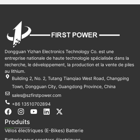
Dongguan Yizhan Electronics Technology Co. est une
entreprise nationale de haute technologie spécialisée dans la
recherche, le développement, la production et la vente de piles
au lithium.
Building 2, No. 2, Tutang Tianqiao West Road, Changping
Town, Dongguan City, Guangdong Province, China
sales@szfirstpower.com
+86 13510702894
F
I
Y
L
X
a
n
o
i
-
Produits
c
s
u
n
t
Vélos électriques (E-Bikes) Batterie
e
t
t
k
w
b
a
u
e
i
Batterie pour scooters électriques