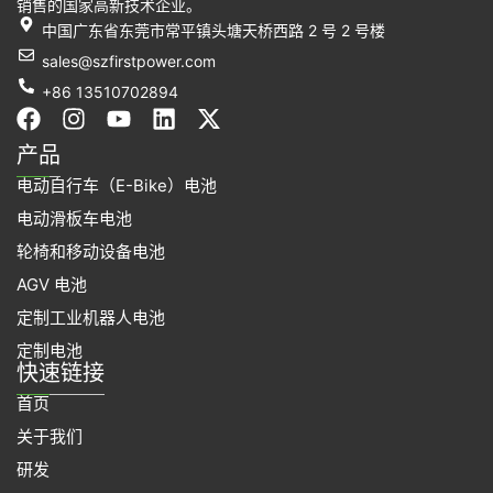
销售的国家高新技术企业。
中国广东省东莞市常平镇头塘天桥西路 2 号 2 号楼
sales@szfirstpower.com
+86 13510702894
在
I
Y
L
X
F
n
o
i
-
产品
a
s
u
n
t
电动自行车（E-Bike）电池
c
t
t
k
w
e
a
u
e
i
电动滑板车电池
b
g
b
d
t
轮椅和移动设备电池
o
r
e
i
t
o
a
n
e
AGV 电池
k
m
r
定制工业机器人电池
上
定制电池
快速链接
首页
关于我们
研发