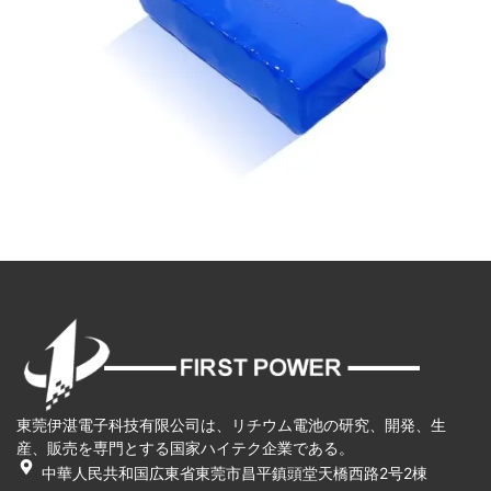
東莞伊湛電子科技有限公司は、リチウム電池の研究、開発、生
産、販売を専門とする国家ハイテク企業である。
中華人民共和国広東省東莞市昌平鎮頭堂天橋西路2号2棟