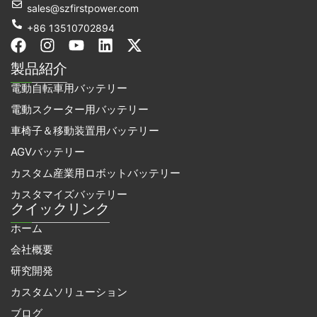
sales@szfirstpower.com
+86 13510702894
フ
イ
Y
リ
エ
ェ
ン
o
ン
ッ
製品紹介
イ
ス
u
ク
ク
電動自転車用バッテリー
ス
タ
t
ト
ス
ブ
グ
u
イ
・
電動スクーター用バッテリー
ッ
ラ
b
ン
ツ
車椅子＆移動装置用バッテリー
ク
ム
e
イ
ッ
AGVバッテリー
タ
カスタム産業用ロボットバッテリー
ー
カスタマイズバッテリー
クイックリンク
ホーム
会社概要
研究開発
カスタムソリューション
ブログ