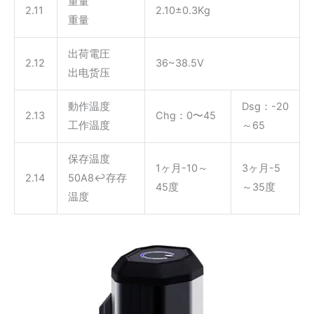
重量
2.11
2.10±0.3Kg
重量
出荷電圧
2.12
36~38.5V
出电货压
動作温度
Dsg：-20
2.13
Chg：0〜45
工作温度
～65
保存温度
1ヶ月-10～
3ヶ月-5
2.14
50A8↩存存
45度
～35度
温度