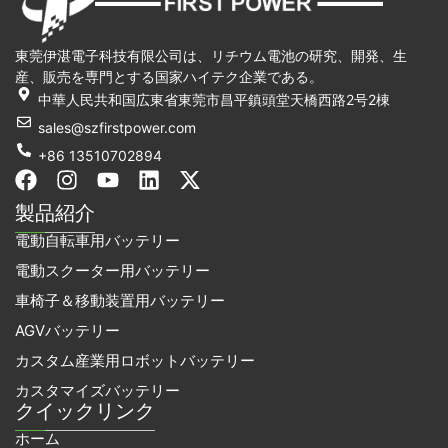
東莞伊湛電子科技有限公司は、リチウム電池の研究、開発、生
産、販売を専門とする国家ハイテク企業である。
中華人民共和国広東省東莞市昌平鎮頭堂天橋西路2号2棟
sales@szfirstpower.com
+86 13510702894
フ
イ
Y
リ
エ
ェ
ン
o
ン
ッ
製品紹介
イ
ス
u
ク
ク
電動自転車用バッテリー
ス
タ
t
ト
ス
ブ
グ
u
イ
・
電動スクーター用バッテリー
ッ
ラ
b
ン
ツ
車椅子＆移動装置用バッテリー
ク
ム
e
イ
ッ
AGVバッテリー
タ
カスタム産業用ロボットバッテリー
ー
カスタマイズバッテリー
クイックリンク
ホーム