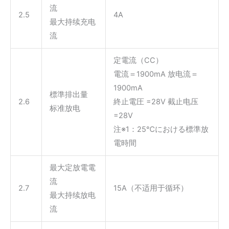
流
2.5
4A
最大持续充电
流
定電流（CC）
電流＝1900mA 放电流＝
1900mA
標準排出量
2.6
終止電圧 =28V 截止电压
标准放电
=28V
注※1：25℃における標準放
電時間
最大定放電電
流
2.7
15A（不适用于循环）
最大持续放电
流