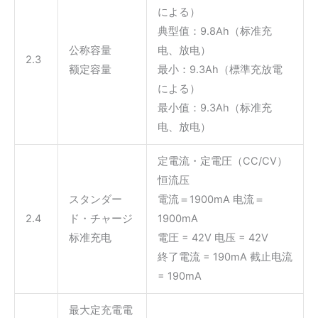
による）
典型值：9.8Ah（标准充
公称容量
电、放电）
2.3
额定容量
最小：9.3Ah（標準充放電
による）
最小值：9.3Ah（标准充
电、放电）
定電流・定電圧（CC/CV）
恒流压
スタンダー
電流＝1900mA 电流＝
2.4
ド・チャージ
1900mA
标准充电
電圧 = 42V 电压 = 42V
終了電流 = 190mA 截止电流
= 190mA
最大定充電電