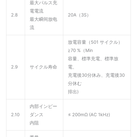
最大パルス充
電電流
2.8
20A（3S）
最大瞬间放电
流
放電容量（501 サイクル）
≧70 %（Min
容量、標準充電、標準放
2.9
サイクル寿命
電、
充電後30分休み、充電後30
分休む
排出)
内部インピー
2.10
ダンス
≤ 200mΩ (AC 1kHz)
内阻