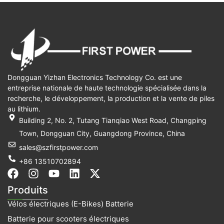
Dongguan Yizhan Electronics Technology Co. est une
entreprise nationale de haute technologie spécialisée dans la
recherche, le développement, la production et la vente de piles
au lithium.
Building 2, No. 2, Tutang Tianqiao West Road, Changping
Town, Dongguan City, Guangdong Province, China
sales@szfirstpower.com
+86 13510702894
F
I
Y
L
X
a
n
o
i
-
Produits
c
s
u
n
t
Vélos électriques (E-Bikes) Batterie
e
t
t
k
w
b
a
u
e
i
Batterie pour scooters électriques