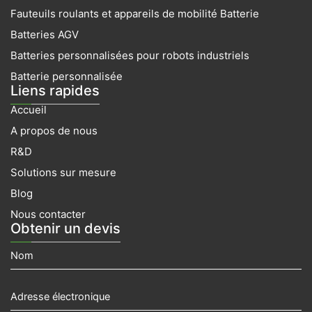
o
g
b
d
t
Fauteuils roulants et appareils de mobilité Batterie
o
r
e
i
t
k
a
n
e
Batteries AGV
m
r
Batteries personnalisées pour robots industriels
Batterie personnalisée
Liens rapides
Accueil
A propos de nous
R&D
Solutions sur mesure
Blog
Nous contacter
Obtenir un devis